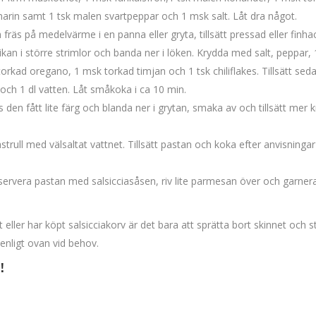
marin samt 1 tsk malen svartpeppar och 1 msk salt. Låt dra något.
fräs på medelvärme i en panna eller gryta, tillsätt pressad eller finh
rikan i större strimlor och banda ner i löken. Krydda med salt, peppar, 
orkad oregano, 1 msk torkad timjan och 1 tsk chiliflakes. Tillsätt sed
ch 1 dl vatten. Låt småkoka i ca 10 min.
lls den fått lite färg och blanda ner i grytan, smaka av och tillsätt mer 
trull med välsaltat vattnet. Tillsätt pastan och koka efter anvisningar
 servera pastan med salsicciasåsen, riv lite parmesan över och garne
 eller har köpt salsicciakorv är det bara att sprätta bort skinnet och s
 enligt ovan vid behov.
!