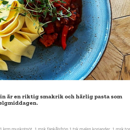
in är en riktig smakrik och härlig pasta som
 helgmiddagen.
1 krm muskotnöt, 1 msk fänkålsfrön,1 tsk malen koriander, 1 msk to