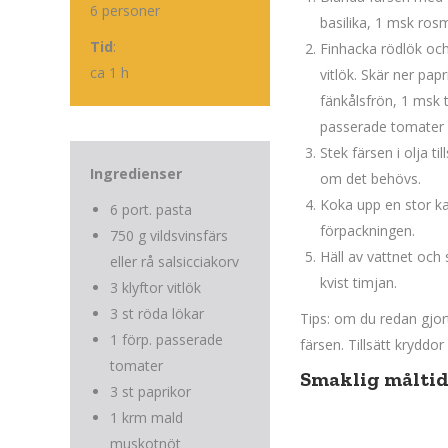
6 personer
basilika, 1 msk ros
Tid
:
Finhacka rödlök och 
ca 1 h
vitlök. Skär ner pap
fänkålsfrön, 1 msk t
passerade tomater o
Stek färsen i olja ti
Ingredienser
om det behövs.
Koka upp en stor kas
6 port. pasta
förpackningen.
750 g vildsvinsfärs
Häll av vattnet och
eller rå salsicciakorv
kvist timjan.
3 klyftor vitlök
3 st röda lökar
Tips: om du redan gjort
1 förp. passerade
färsen. Tillsätt kryddor
tomater
Smaklig måltid
3 st paprikor
1 krm mald
muskotnöt