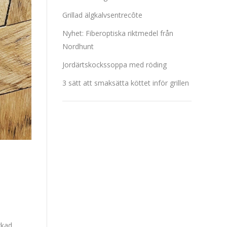
Grillad älgkalvsentrecôte
Nyhet: Fiberoptiska riktmedel från
Nordhunt
Jordärtskockssoppa med röding
3 sätt att smaksätta köttet inför grillen
rkad