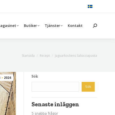
agasinet
Butiker
Tjänster
Kontakt
Search:
Du är här:
Startsida
Recept
Jaguarkockens Salsicciapasta
Sök
6
2024
Sök
Senaste inläggen
5 snabba frågor