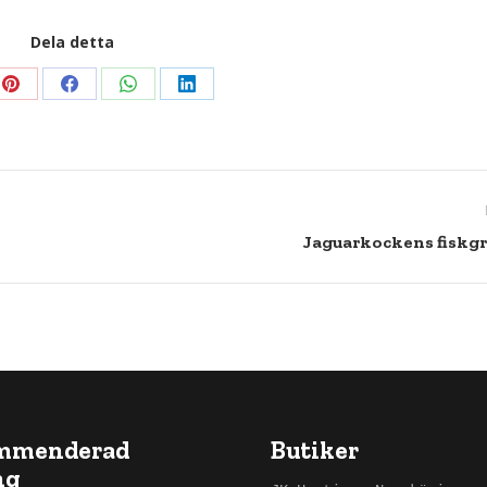
Dela detta
Dela
Dela
Dela
Dela
detta
detta
detta
detta
Pinterest
Facebook
WhatsApp
LinkedIn
Next
Jaguarkockens fiskg
post:
mmenderad
Butiker
ng