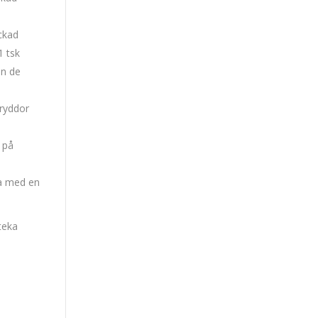
ackad
1 tsk
an de
kryddor
 på
ra med en
teka