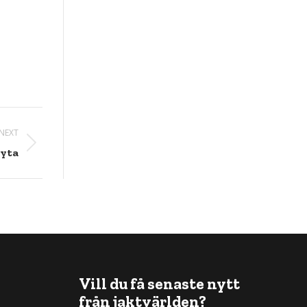
NEXT
ryta
Vill du få senaste nytt
från jaktvärlden?