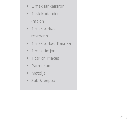
2 msk fänkålsfrön
1 tsk koriander
(malen)
1 msk torkad
rosmarin
1 msk torkad Basilika
1 msk timjan
1 tsk chiliflakes
Parmesan
Matolja
Salt & peppa
Cate