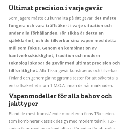
Ultimat precision i varje gevär
Som jägare måste du kunna lita på ditt gevär, d
et måste
fungera och vara träffsäkert i varje situation och
under alla förhållanden. För Tikka är detta en
självklarhet, och de tillverkar sina vapen med detta
mål som fokus. Genom en kombination av
hantverksskicklighet, tradition och modern
teknologi skapar de gevär med ultimat precision och
tillförlitlighet.
Alla Tikka-gevär konstrueras och tillverkas i
Finland och genomgår noggranna tester för att säkerställa
en träffsäkerhet inom 1 M.O.A. innan de når marknaden.
Vapenmodeller för alla behov och
jakttyper
Bland de mest framstående modellerna finns T3x-serien,
som kombinerar klassisk design med modern teknik. T3x-
serien finns med en mängd olika utföranden för att möta