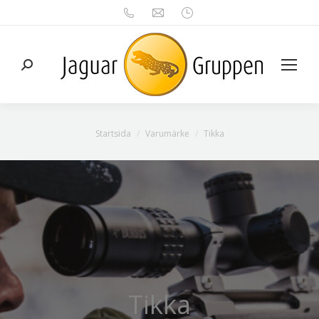
Search:
Du är här:
Startsida
Varumärke
Tikka
Tikka