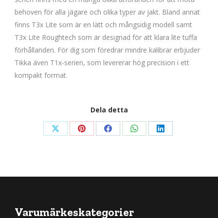
behoven för alla jägare och olika typer av jakt. Bland annat
finns T3x Lite som är en lätt och mångsidig modell samt
T3x Lite Roughtech som är designad för att klara lite tuffa
förhållanden. För dig som föredrar mindre kalibrar erbjuder
Tikka även T1x-serien, som levererar hög precision i ett
kompakt format.
Dela detta
Dela
Dela
Dela
Dela
Dela
detta
detta
detta
detta
detta
X
Pinterest
Facebook
WhatsApp
LinkedIn
Varumärkeskategorier