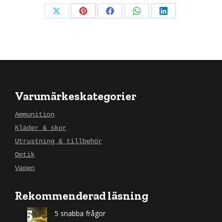
Dela
Dela
Dela
Dela
Dela
detta
detta
detta
detta
detta
X
Pinterest
Facebook
WhatsApp
LinkedIn
Varumärkeskategorier
Ammunition
Kläder & skor
Utrustning & tillbehör
Optik
Vapen
Rekommenderad läsning
5 snabba frågor