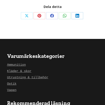
Dela detta
Dela
Dela
Dela
Dela
Dela
detta
detta
detta
detta
detta
X
Pinterest
Facebook
WhatsApp
LinkedIn
Varumärkeskategorier
Ammunition
Kläder & skor
Utrustning & tillbehör
Optik
Vapen
Rekommenderad läsning